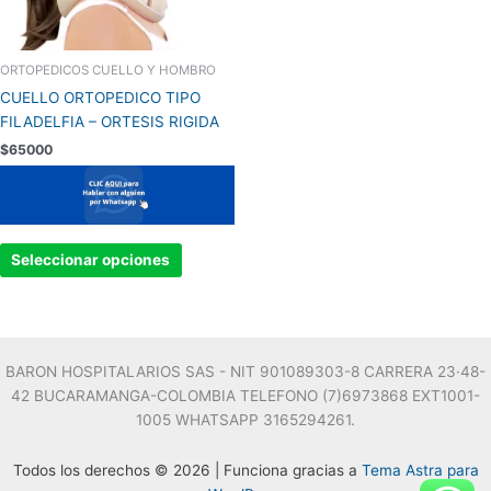
pueden
elegir
en
ORTOPEDICOS CUELLO Y HOMBRO
la
CUELLO ORTOPEDICO TIPO
página
FILADELFIA – ORTESIS RIGIDA
de
$
65000
producto
Seleccionar opciones
BARON HOSPITALARIOS SAS - NIT 901089303-8 CARRERA 23·48-
42 BUCARAMANGA-COLOMBIA TELEFONO (7)6973868 EXT1001-
1005 WHATSAPP 3165294261.
Todos los derechos © 2026 | Funciona gracias a
Tema Astra para