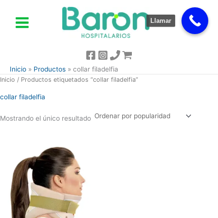
Ir
al
Llamar
contenido
Inicio
Productos
collar filadelfia
Inicio
/ Productos etiquetados “collar filadelfia”
collar filadelfia
Mostrando el único resultado
Este
producto
tiene
múltiples
variantes.
Las
opciones
se