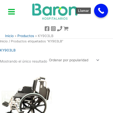
Ir
al
Llamar
contenido
Inicio
Productos
KY903LB
Inicio
/ Productos etiquetados “KY903LB”
KY903LB
Mostrando el único resultado