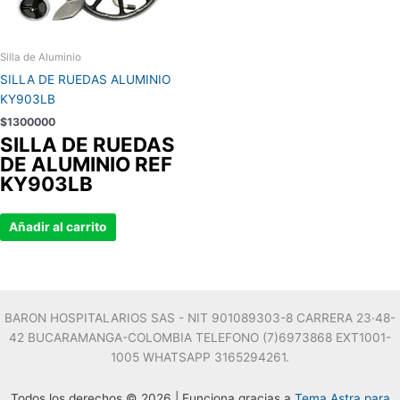
Silla de Aluminio
SILLA DE RUEDAS ALUMINIO
KY903LB
$
1300000
SILLA DE RUEDAS
DE ALUMINIO REF
KY903LB
Añadir al carrito
BARON HOSPITALARIOS SAS - NIT 901089303-8 CARRERA 23·48-
42 BUCARAMANGA-COLOMBIA TELEFONO (7)6973868 EXT1001-
1005 WHATSAPP 3165294261.
Todos los derechos © 2026 | Funciona gracias a
Tema Astra para