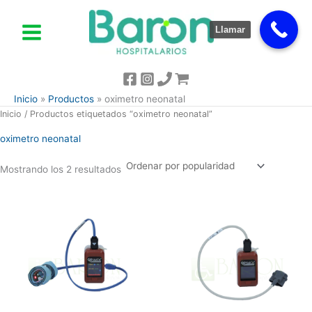
Ordenado
Ir
por
popularidad
al
Llamar
contenido
Inicio
Productos
oximetro neonatal
Inicio
/ Productos etiquetados “oximetro neonatal”
oximetro neonatal
Mostrando los 2 resultados